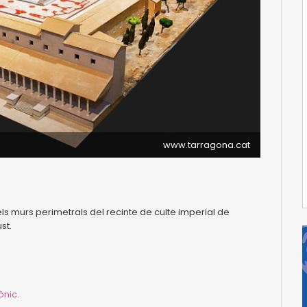
www.tarragona.cat
 dels murs perimetrals del recinte de culte imperial de
st.
ònic.