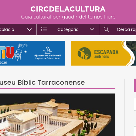
CIRCDELACULTURA
Guia cultural per gaudir del temps lliure
oblació
Categoria
Cerca rà
useu Bíblic Tarraconense