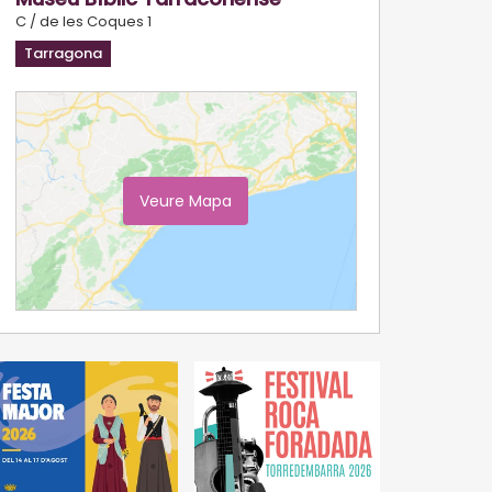
C / de les Coques 1
Tarragona
Veure Mapa
Ampliar Mapa