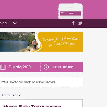
pida
11 Maig 2019
10:00-10:30h
Preu:
Invitació amb reserva prèvia
Localització
Museu Bíblic Tarraconense