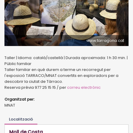
www.tarragona.cat
Taller | Idioma: català/castellà | Durada aproximada: 1 h 30 min. |
Públic familiar
Taller familiar en què durem a terme un recorregut per
l'exposició TARRACO/MNAT convertits en exploradors per a
descobrir la ciutat de Tàrraco.
Reserva prèvia 977 25 15 15 / per
correu electrònic
Organitzat per:
MNAT
Localització
Moll de Costa