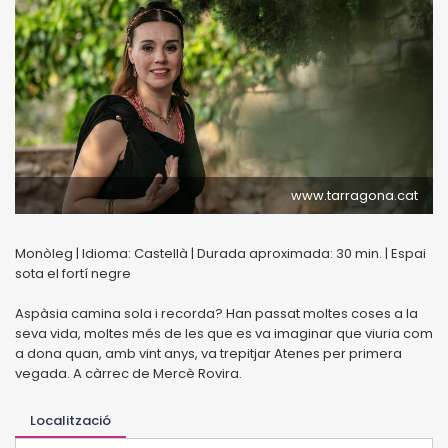
www.tarragona.cat
Monòleg | Idioma: Castellà | Durada aproximada: 30 min. | Espai
sota el fortí negre
Aspàsia camina sola i recorda? Han passat moltes coses a la
seva vida, moltes més de les que es va imaginar que viuria com
a dona quan, amb vint anys, va trepitjar Atenes per primera
vegada. A càrrec de Mercè Rovira.
Localització