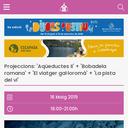
Projeccions: 'Aqüeductes II' + 'Bobadela
romana' + 'El viatger gal·loromà' + 'La pista
del vi'
16 Maig 2019
19:00-21:00h