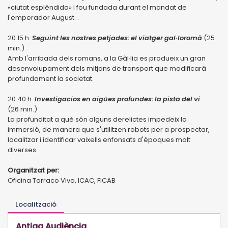
«ciutat esplèndida» i fou fundada durant el mandat de
l'emperador August. .
20.15 h.
Seguint les nostres petjades: el viatger gal·loromà
(25
min.)
Amb l'arribada dels romans, a la Gàl·lia es produeix un gran
desenvolupament dels mitjans de transport que modificarà
profundament la societat.
20.40 h.
Investigacios en aigües profundes: la pista del vi
(26 min.)
La profunditat a què són alguns derelictes impedeix la
immersió, de manera que s'utilitzen robots per a prospectar,
localitzar i identificar vaixells enfonsats d'èpoques molt
diverses.
Organitzat per:
Oficina Tarraco Viva, ICAC, FICAB
Localització
Antiga Audiència