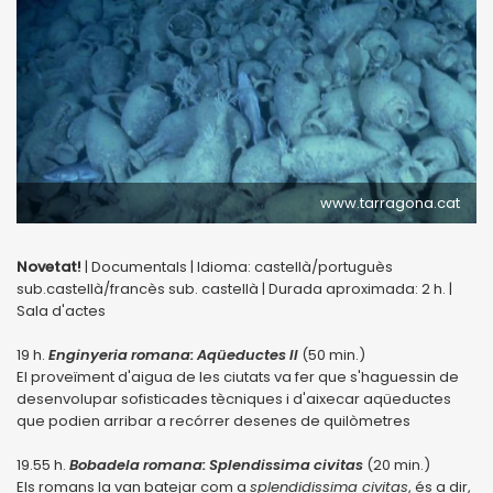
www.tarragona.cat
Novetat!
| Documentals | Idioma: castellà/portuguès
sub.castellà/francès sub. castellà | Durada aproximada: 2 h. |
Sala d'actes
19 h.
Enginyeria romana: Aqüeductes II
(50 min.)
El proveïment d'aigua de les ciutats va fer que s'haguessin de
desenvolupar sofisticades tècniques i d'aixecar aqüeductes
que podien arribar a recórrer desenes de quilòmetres
19.55 h.
Bobadela romana: Splendissima civitas
(20 min.)
Els romans la van batejar com a
splendidissima civitas
, és a dir,