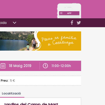
pida
18 Maig 2019
11:00-12:00h
Preu:
5 €
Localització
Jardins del Camp de Mart