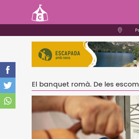
P
El banquet romà. De les escomb