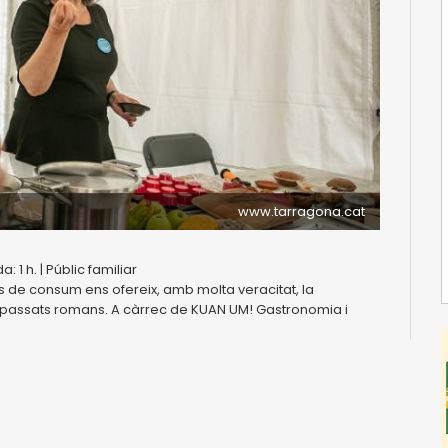
www.tarragona.cat
: 1 h. | Públic familiar
s de consum ens ofereix, amb molta veracitat, la
ntpassats romans. A càrrec de KUAN UM! Gastronomia i