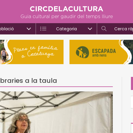
CIRCDELACULTURA
Guia cultural per gaudir del temps lliure
oblació
Categoria
Cerca rà
raries a la taula