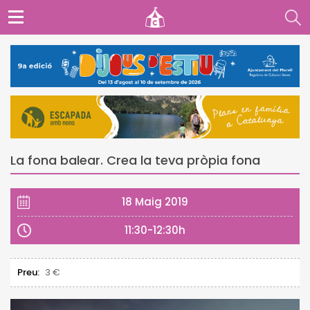
La fona balear. Crea la teva pròpia fona
18 Maig 2019
11:30-12:30h
Preu:
3 €