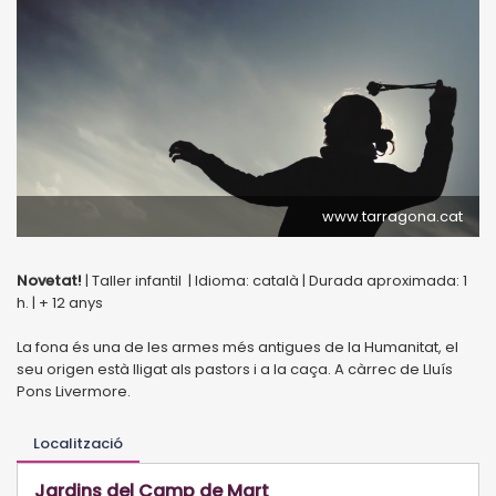
www.tarragona.cat
Novetat!
| Taller infantil | Idioma: català | Durada aproximada: 1
h. | + 12 anys
La fona és una de les armes més antigues de la Humanitat, el
seu origen està lligat als pastors i a la caça. A càrrec de Lluís
Pons Livermore.
Localització
Jardins del Camp de Mart