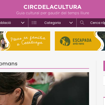
CIRCDELACULTURA
Guia cultural per gaudir del temps lliure
oblació
Categoria
Cerca rà
 romans