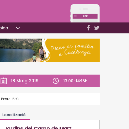
pida
18 Maig 2019
13:00-14:15h
Preu:
5 €
Localització
Jardins del Camp de Mart