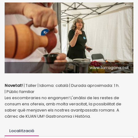
www.tarragona.cat
Novetat!
| Taller | Idioma: català | Durada aproximada: 1 h.
| Públic familiar
Les escombraries no enganyen! L'anàlisi de les restes de
consum ens ofereix, amb molta veracitat, la possibilitat de
saber què menjaven els nostres avantpassats romans. A
càrrec de KUAN UM! Gastronomia i Història.
Localització