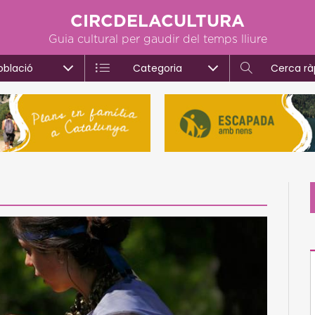
CIRCDELACULTURA
Guia cultural per gaudir del temps lliure
oblació
Categoria
Cerca rà