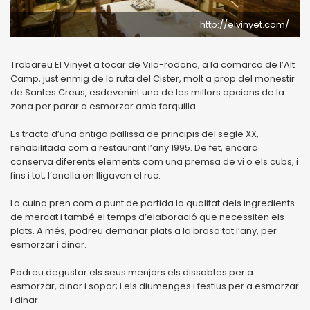
http://elvinyet.com/
Trobareu El Vinyet a tocar de Vila-rodona, a la comarca de l’Alt
Camp, just enmig de la ruta del Cister, molt a prop del monestir
de Santes Creus, esdevenint una de les millors opcions de la
zona per parar a esmorzar amb forquilla.
Es tracta d’una antiga pallissa de principis del segle XX,
rehabilitada com a restaurant l’any 1995. De fet, encara
conserva diferents elements com una premsa de vi o els cubs, i
fins i tot, l’anella on lligaven el ruc.
La cuina pren com a punt de partida la qualitat dels ingredients
de mercat i també el temps d’elaboració que necessiten els
plats. A més, podreu demanar plats a la brasa tot l’any, per
esmorzar i dinar.
Podreu degustar els seus menjars els dissabtes per a
esmorzar, dinar i sopar; i els diumenges i festius per a esmorzar
i dinar.