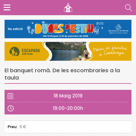
El banquet romà. De les escombraries a la
taula
18 Maig 2019
19:00-20:00h
Preu:
5 €