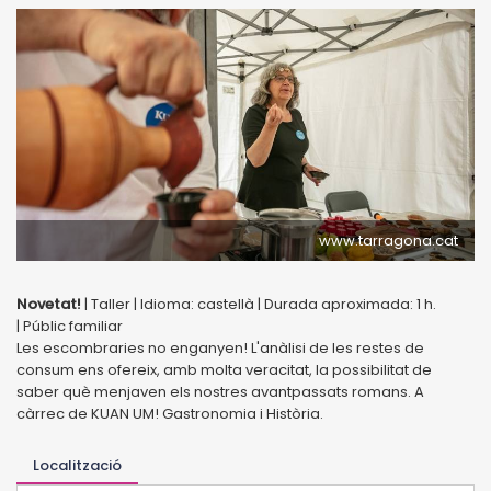
www.tarragona.cat
Novetat!
| Taller | Idioma: castellà | Durada aproximada: 1 h.
| Públic familiar
Les escombraries no enganyen! L'anàlisi de les restes de
consum ens ofereix, amb molta veracitat, la possibilitat de
saber què menjaven els nostres avantpassats romans. A
càrrec de KUAN UM! Gastronomia i Història.
Localització