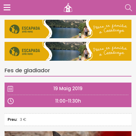
Fes de gladiador
19 Maig 2019
11:00-11:30h
Preu:
3 €