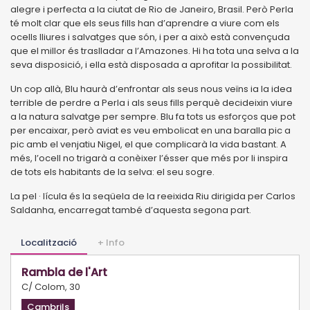
alegre i perfecta a la ciutat de Rio de Janeiro, Brasil. Però Perla
té molt clar que els seus fills han d’aprendre a viure com els
ocells lliures i salvatges que són, i per a això està convençuda
que el millor és traslladar a l’Amazones. Hi ha tota una selva a la
seva disposició, i ella està disposada a aprofitar la possibilitat.
Un cop allà, Blu haurà d’enfrontar als seus nous veïns ia la idea
terrible de perdre a Perla i als seus fills perquè decideixin viure
a la natura salvatge per sempre. Blu fa tots us esforços que pot
per encaixar, però aviat es veu embolicat en una baralla pic a
pic amb el venjatiu Nigel, el que complicarà la vida bastant. A
més, l’ocell no trigarà a conèixer l’ésser que més por li inspira
de tots els habitants de la selva: el seu sogre.
La pel · lícula és la seqüela de la reeixida Riu dirigida per Carlos
Saldanha, encarregat també d’aquesta segona part.
Localització
+ Info
Rambla de l'Art
C/ Colom, 30
Cambrils