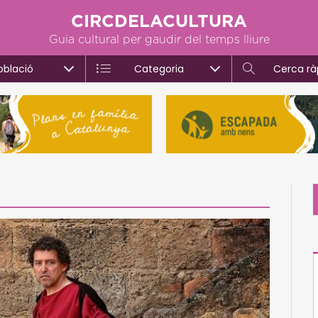
CIRCDELACULTURA
Guia cultural per gaudir del temps lliure
oblació
Categoria
Cerca rà