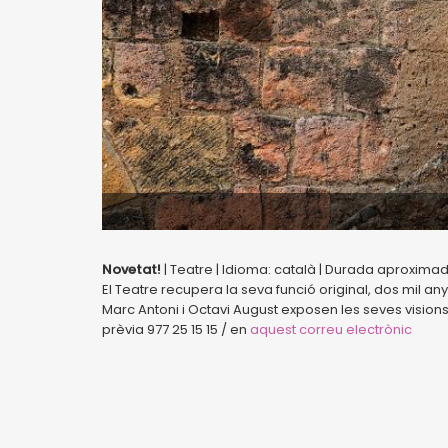
Novetat!
| Teatre | Idioma: català | Durada aproximada:
El Teatre recupera la seva funció original, dos mil a
Marc Antoni i Octavi August exposen les seves visio
prèvia 977 25 15 15 / en
aquest correu electrònic