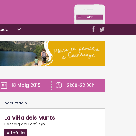
pida
18 Maig 2019
21:00-22:00h
Localització
La Vil·la dels Munts
Passeig del Fortí, s/n
Altafulla