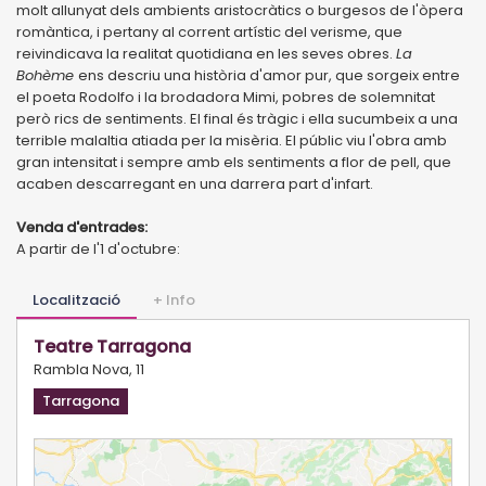
molt allunyat dels ambients aristocràtics o burgesos de l'òpera
romàntica, i pertany al corrent artístic del verisme, que
reivindicava la realitat quotidiana en les seves obres.
La
Bohème
ens descriu una història d'amor pur, que sorgeix entre
el poeta Rodolfo i la brodadora Mimi, pobres de solemnitat
però rics de sentiments. El final és tràgic i ella sucumbeix a una
terrible malaltia atiada per la misèria. El públic viu l'obra amb
gran intensitat i sempre amb els sentiments a flor de pell, que
acaben descarregant en una darrera part d'infart.
Venda d'entrades:
A partir de l'1 d'octubre:
Localització
+ Info
Teatre Tarragona
Rambla Nova, 11
Tarragona