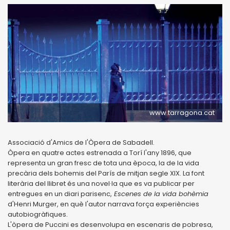
www.tarragona.cat
Associació d'Amics de l'Òpera de Sabadell.
Òpera en quatre actes estrenada a Torí l'any 1896, que
representa un gran fresc de tota una època, la de la vida
precària dels bohemis del París de mitjan segle XIX. La font
literària del llibret és una novel·la que es va publicar per
entregues en un diari parisenc,
Escenes de la vida bohèmia
d'Henri Murger, en què l'autor narrava força experiències
autobiogràfiques.
L'òpera de Puccini es desenvolupa en escenaris de pobresa,