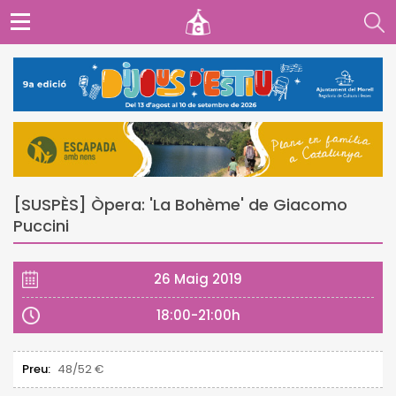
[SUSPÈS] Òpera: 'La Bohème' de Giacomo
Puccini
26 Maig 2019
18:00-21:00h
Preu:
48/52 €