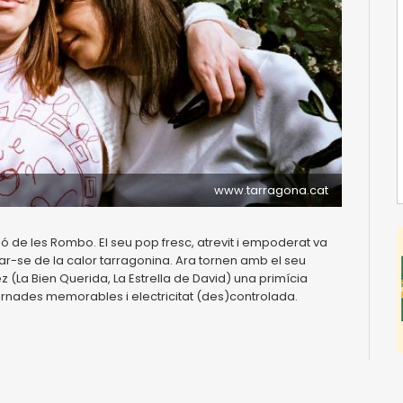
www.tarragona.cat
ó de les Rombo. El seu pop fresc, atrevit i empoderat va
rar-se de la calor tarragonina. Ara tornen amb el seu
 (La Bien Querida, La Estrella de David) una primícia
rnades memorables i electricitat (des)controlada.