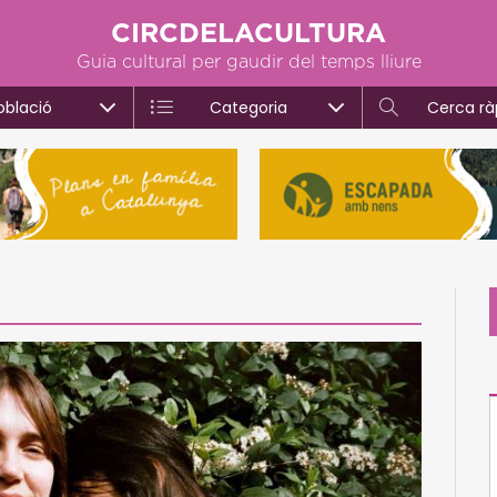
CIRCDELACULTURA
Guia cultural per gaudir del temps lliure
oblació
Categoria
Cerca rà