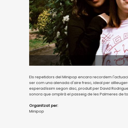
Els repetidors del Minipop encara recordem l'actuaci
ser com una alenada d'aire fresc, ideal per allleuge
esperadíssim segon disc, produït per David Rodriguez
sonora que omplirà el passeig de les Palmeres de to
Organitzat per:
Minipop