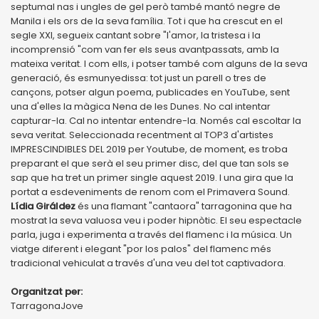
septumal nas i ungles de gel però també mantó negre de
Manila i els ors de la seva família. Tot i que ha crescut en el
segle XXI, segueix cantant sobre "l'amor, la tristesa i la
incomprensió "com van fer els seus avantpassats, amb la
mateixa veritat. I com ells, i potser també com alguns de la seva
generació, és esmunyedissa: tot just un parell o tres de
cançons, potser algun poema, publicades en YouTube, sent
una d'elles la màgica Nena de les Dunes. No cal intentar
capturar-la. Cal no intentar entendre-la. Només cal escoltar la
seva veritat. Seleccionada recentment al TOP3 d'artistes
IMPRESCINDIBLES DEL 2019 per Youtube, de moment, es troba
preparant el que serà el seu primer disc, del que tan sols se
sap que ha tret un primer single aquest 2019. I una gira que la
portat a esdeveniments de renom com el Primavera Sound.
Lídia Giráldez
és una flamant "cantaora" tarragonina que ha
mostrat la seva valuosa veu i poder hipnòtic. El seu espectacle
parla, juga i experimenta a través del flamenc i la música. Un
viatge diferent i elegant "por los palos" del flamenc més
tradicional vehiculat a través d'una veu del tot captivadora.
Organitzat per:
TarragonaJove