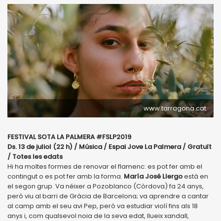
www.tarragona.cat
FESTIVAL SOTA LA PALMERA #FSLP2019
Ds. 13 de juliol (22 h) / Música / Espai Jove La Palmera / Gratuït
/ Totes les edats
Hi ha moltes formes de renovar el flamenc: es pot fer amb el
contingut o es pot fer amb la forma.
María José Llergo
està en
el segon grup. Va néixer a Pozoblanco (Còrdova) fa 24 anys,
però viu al barri de Gràcia de Barcelona; va aprendre a cantar
al camp amb el seu avi Pep, però va estudiar violí fins als 18
anys i, com qualsevol noia de la seva edat, llueix xandall,