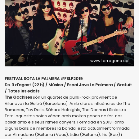
www.tarragona.cat
FESTIVAL SOTA LA PALMERA #FSLP2019
Ds. 3 d'agost (22 h) / Música / Espai Jove La Palmera / Gratuït
/ Totes les edats
The Gachises
són un quartet de punk-rock provinent de
Vilanova i la Geltrú (Barcelona). Amb clares influències de The
Ramones, Toy Dolls, Sàhara Hotnights, The Donnas i Siniestro
Total aquestes noies vénen amb moltes ganes de fer-nos
ballar amb els seus ritmes canyers. Formada en 2013 i amb
alguns balls de membres la banda, està actualment formada
per Almudena (Guitarra i Veus), Lidia (Guitarra), Iris (Baix) i