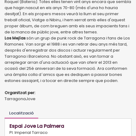
Raquel (Bateria). Totes elles tenen vint anys encara que sembla
que hagin nascut en els anys 70-80 (més d'una ho hauria
desitjat). En els propers mesos veurà la llum el seu primer
treball oficial, Viatge a Nibiru, i hem xerrat amb elles d'aquest
proper àlbum, de com breguen amb els seus impacients fans i
de la manca de públic jove, entre altres temes.
Los Mejías
són un grup de punk rock de Tarragona i fans de Los
Ramones. Van sorgir el 1988 i es van retirar deu anys més tard,
després d'enregistrar dos discos i actuar regularment per
Tarragona i Barcelona. No obstant això, es van tornar a
arreplegar arran d'una actuació que van oferir el 2013 en
ocasió del 25è aniversari de la seva formació. Ara conformen
una àmplia colla d´amics que es dediquen a passar bones
estones assajant, i a tocar en directe sempre que poden.
Organitzat per:
TarragonaJove
Localització
Espai Jove La Palmera
Pl. Imperial Tarraco