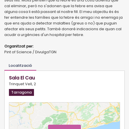
seus fills. Molts pensen que la febre és una cosa dolenta que
cal eliminar, però no s'adonen que la febre ens avisa que
alguna cosa li està passant al nostre fill. El meu objectiu és és
fer entendre les famílies que la febre és amiga i no enemiga ja
que ens ajuda a detectar malalties (greus o no) que puguin
afectar els seus petits. També donaré indicacions de quan cal
acudir a urgències d'un hospital per febre.
Organitzat per:
Pint of Science / DivulgaTGN
Localització
Sala El Cau
Trinquet Vell, 2
Tarragona