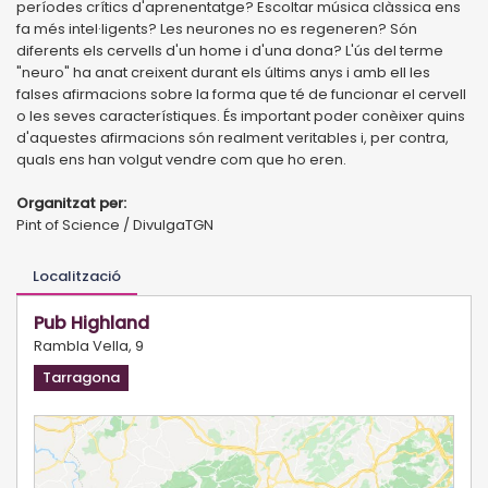
períodes crítics d'aprenentatge? Escoltar música clàssica ens
fa més intel·ligents? Les neurones no es regeneren? Són
diferents els cervells d'un home i d'una dona? L'ús del terme
"neuro" ha anat creixent durant els últims anys i amb ell les
falses afirmacions sobre la forma que té de funcionar el cervell
o les seves característiques. És important poder conèixer quins
d'aquestes afirmacions són realment veritables i, per contra,
quals ens han volgut vendre com que ho eren.
Organitzat per:
Pint of Science / DivulgaTGN
Localització
Pub Highland
Rambla Vella, 9
Tarragona