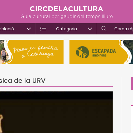
CIRCDELACULTURA
Guia cultural per gaudir del temps lliure
oblació
Categoria
Cerca rà
ica de la URV