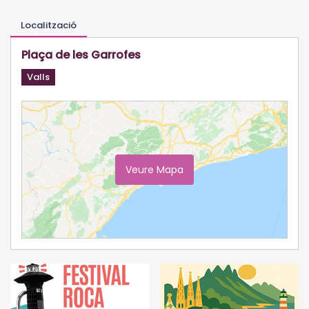
Localització
Plaça de les Garrofes
Valls
Veure Mapa
Ampliar Mapa