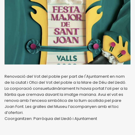
Renovació del Vot del poble per part de l'Ajuntament en nom
de la ciutat i Ofici del Vot del poble a la Mare de Déu del Lledó.
La corporació consuetudinàriament hi havia portat l’oli per a la
llàntia que cremava davant la imatge mariana. Avui el vot es
renova amb l’encesa simbòlica de la llum acollida pel pare
Joan Font. Les gralles del Museu l’acompanyen amb el toc
d’ofertori.
Coorganitzen: Parròquia del Lledó i Ajuntament