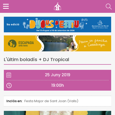
L'últim boladís + DJ Tropical
25 Juny 2019
19:00h
Inclòs en:
Festa Major de Sant Joan (Valls)