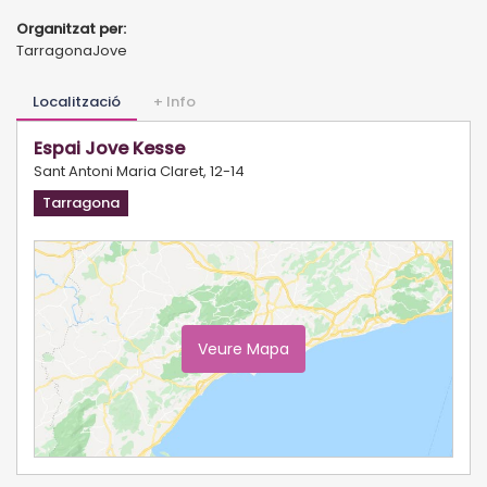
Organitzat per:
TarragonaJove
Localització
+ Info
Espai Jove Kesse
Sant Antoni Maria Claret, 12-14
Tarragona
Veure Mapa
Ampliar Mapa