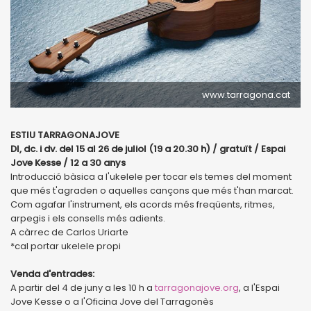
www.tarragona.cat
ESTIU TARRAGONAJOVE
Dl, dc. i dv. del 15 al 26 de juliol (19 a 20.30 h) / gratuït / Espai
Jove Kesse / 12 a 30 anys
Introducció bàsica a l'ukelele per tocar els temes del moment
que més t'agraden o aquelles cançons que més t'han marcat.
Com agafar l'instrument, els acords més freqüents, ritmes,
arpegis i els consells més adients.
A càrrec de Carlos Uriarte
*cal portar ukelele propi
Venda d'entrades:
A partir del 4 de juny a les 10 h a
tarragonajove.org
, a l'Espai
Jove Kesse o a l'Oficina Jove del Tarragonès