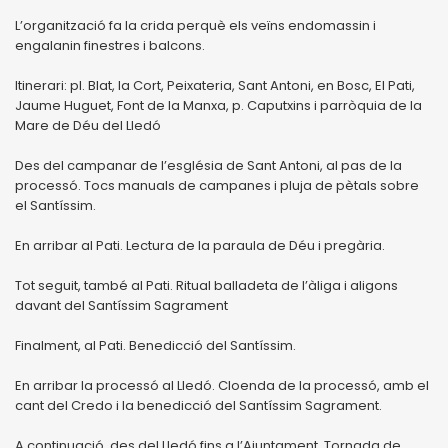
L’organització fa la crida perquè els veïns endomassin i
engalanin finestres i balcons.
Itinerari: pl. Blat, la Cort, Peixateria, Sant Antoni, en Bosc, El Pati,
Jaume Huguet, Font de la Manxa, p. Caputxins i parròquia de la
Mare de Déu del Lledó
Des del campanar de l’església de Sant Antoni, al pas de la
processó. Tocs manuals de campanes i pluja de pètals sobre
el Santíssim.
En arribar al Pati. Lectura de la paraula de Déu i pregària.
Tot seguit, també al Pati. Ritual balladeta de l’àliga i aligons
davant del Santíssim Sagrament
Finalment, al Pati. Benedicció del Santíssim.
En arribar la processó al Lledó. Cloenda de la processó, amb el
cant del Credo i la benedicció del Santíssim Sagrament.
A continuació, des del Lledó fins a l’Ajuntament. Tornada de