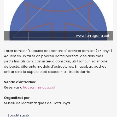
www.tarragona.cat
Taller familiar "Cúpules de Leonardo" Activitat familiar (+6 anys).
Aquest és un taller on podreu participar tots, des dels més
petits fins als avis. consisteix a construir, utilitzant un sol model
de bastó, diferents models d'estructures. En acabar, podreu
entrar dins la cúpula o bé aixecar-la i traslladar-la.
Venda d'entrades:
Reservar a
tiquets.mmaca.cat
Organitzat per:
Museu de Matemàtiques de Catalunya
Localització