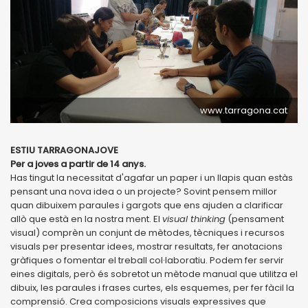
www.tarragona.cat
ESTIU TARRAGONAJOVE
Per a joves a partir de 14 anys.
Has tingut la necessitat d'agafar un paper i un llapis quan estàs
pensant una nova idea o un projecte? Sovint pensem millor
quan dibuixem paraules i gargots que ens ajuden a clarificar
allò que està en la nostra ment. El
visual thinking
(pensament
visual) comprèn un conjunt de mètodes, tècniques i recursos
visuals per presentar idees, mostrar resultats, fer anotacions
gràfiques o fomentar el treball col·laboratiu. Podem fer servir
eines digitals, però és sobretot un mètode manual que utilitza el
dibuix, les paraules i frases curtes, els esquemes, per fer fàcil la
comprensió. Crea composicions visuals expressives que