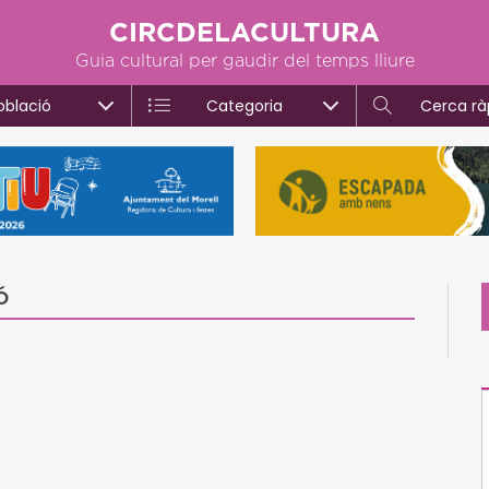
CIRCDELACULTURA
Guia cultural per gaudir del temps lliure
oblació
Categoria
Cerca rà
ó