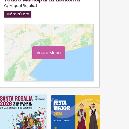
C/ Miquel Rojals, 1
Móra d'Ebre
Veure Mapa
Ampliar Mapa