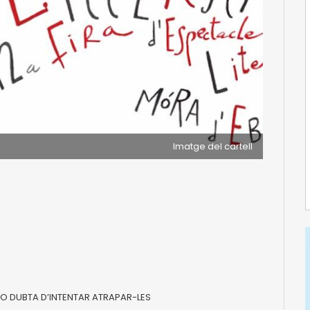
Imatge del cartell
NO DUBTA D’INTENTAR ATRAPAR-LES