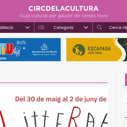
CIRCDELACULTURA
Guia cultural per gaudir del temps lliure
oblació
Categoria
Cerca rà