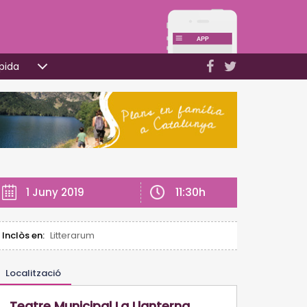
pida
11:30h
1 Juny 2019
Inclòs en:
Litterarum
Localització
Teatre Municipal La Llanterna