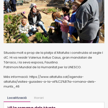
Situada molt a prop de la platja d’Altafulla i construïda al segle I
dC. Hi va residir Valerius Avitus Caius, gran mandatari de
Tàrraco, i la seva esposa, Faustina.
Patrimoni Mundial de la Humanitat per la UNESCO.
Més informació: https://www.altafulla.cat/agenda-
altafulla/visites-guiades-a-la-vil%C2%B7la-romana-dels-
munts_46
Localització
Horari