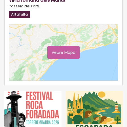
Vil·la romana dels Munts
Passeig del Fortí
Altafulla
Veure Mapa
Ampliar Mapa