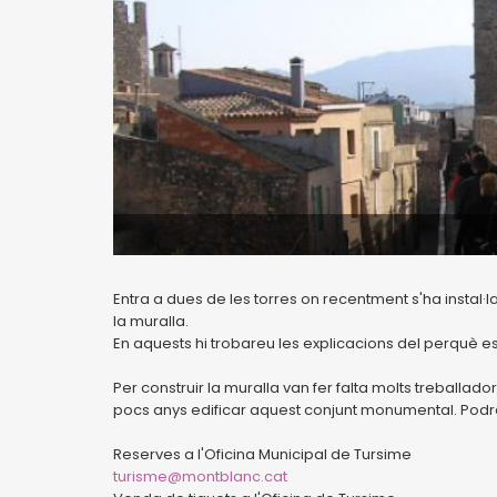
Entra a dues de les torres on recentment s'ha instal·l
la muralla.
En aquests hi trobareu les explicacions del perquè es co
Per construir la muralla van fer falta molts treball
pocs anys edificar aquest conjunt monumental. Podre
Reserves a l'Oficina Municipal de Tursime
turisme@montblanc.cat