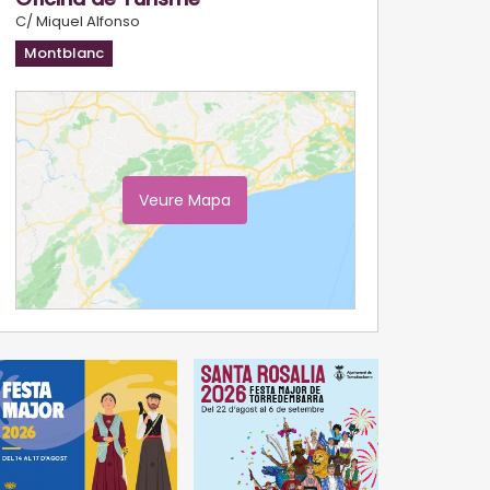
C/ Miquel Alfonso
Montblanc
Veure Mapa
Ampliar Mapa
ió aconseguiren en