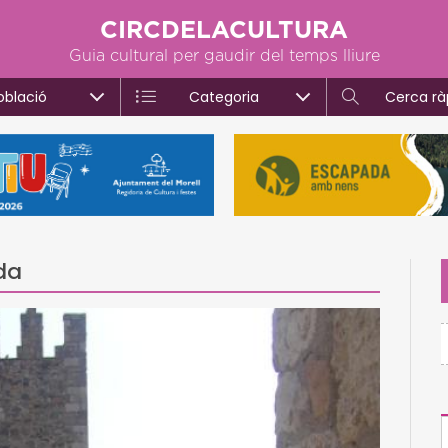
CIRCDELACULTURA
Guia cultural per gaudir del temps lliure
oblació
Categoria
Cerca rà
da