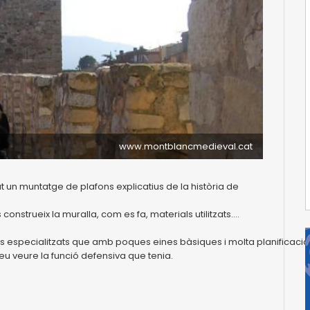
www.montblancmedieval.cat
at un muntatge de plafons explicatius de la història de
nstrueix la muralla, com es fa, materials utilitzats....
adors especialitzats que amb poques eines bàsiques i molta planificac
u veure la funció defensiva que tenia.