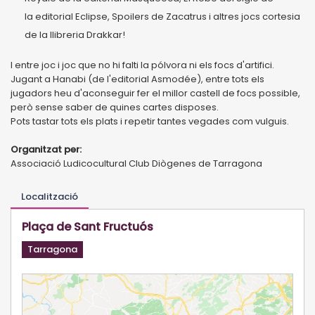
la editorial Eclipse, Spoilers de Zacatrus i altres jocs cortesia
de la llibreria Drakkar!
I entre joc i joc que no hi falti la pólvora ni els focs d'artifici.
Jugant a Hanabi (de l'editorial Asmodée), entre tots els
jugadors heu d'aconseguir fer el millor castell de focs possible,
però sense saber de quines cartes disposes.
Pots tastar tots els plats i repetir tantes vegades com vulguis.
Organitzat per:
Associació Ludicocultural Club Diògenes de Tarragona
Localització
Plaça de Sant Fructuós
Tarragona