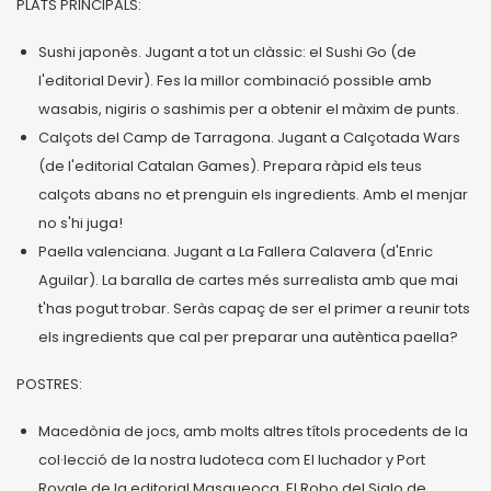
PLATS PRINCIPALS:
Sushi japonès. Jugant a tot un clàssic: el Sushi Go (de
l'editorial Devir). Fes la millor combinació possible amb
wasabis, nigiris o sashimis per a obtenir el màxim de punts.
Calçots del Camp de Tarragona. Jugant a Calçotada Wars
(de l'editorial Catalan Games). Prepara ràpid els teus
calçots abans no et prenguin els ingredients. Amb el menjar
no s'hi juga!
Paella valenciana. Jugant a La Fallera Calavera (d'Enric
Aguilar). La baralla de cartes més surrealista amb que mai
t'has pogut trobar. Seràs capaç de ser el primer a reunir tots
els ingredients que cal per preparar una autèntica paella?
POSTRES:
Macedònia de jocs, amb molts altres títols procedents de la
col·lecció de la nostra ludoteca com El luchador y Port
Royale de la editorial Masqueoca, El Robo del Siglo de