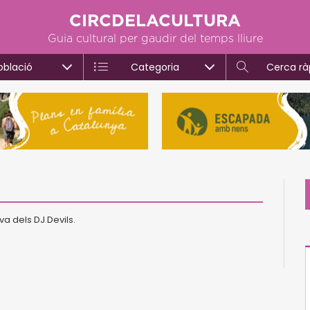
CIRCDELACULTURA
Guia cultural per gaudir del temps lliure
oblació
Categoria
Cerca rà
va dels DJ Devils.