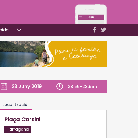
pida
23 Juny 2019
23:55-23:55h
Localització
Plaça Corsini
Tarragona