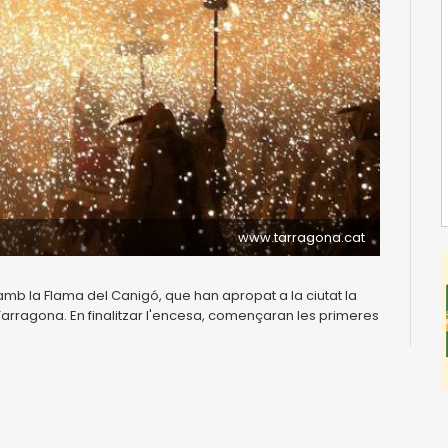
www.tarragona.cat
 amb la Flama del Canigó, que han apropat a la ciutat la
 Tarragona. En finalitzar l'encesa, començaran les primeres