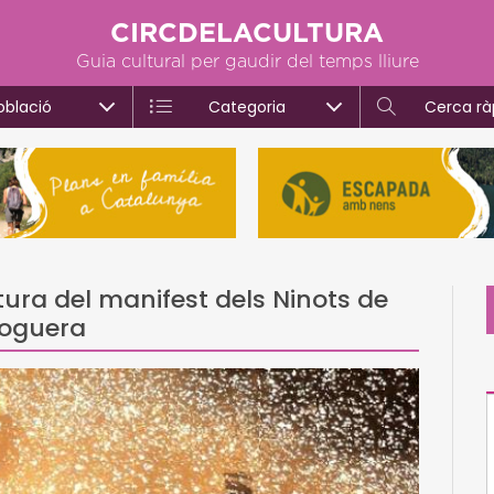
CIRCDELACULTURA
Guia cultural per gaudir del temps lliure
oblació
Categoria
Cerca rà
tura del manifest dels Ninots de
foguera