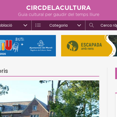
CIRCDELACULTURA
Guia cultural per gaudir del temps lliure
oblació
Categoria
Cerca rà
ris