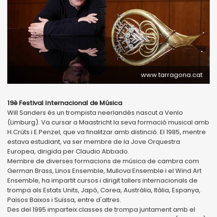
www.tarragona.cat
19è Festival Internacional de Música
Will Sanders és un trompista neerlandès nascut a Venlo
(Limburg). Va cursar a Maastricht la seva formació musical amb
H.Crüts i E.Penzel, que va finalitzar amb distinció. El 1985, mentre
estava estudiant, va ser membre de la Jove Orquestra
Europea, dirigida per Claudio Abbado.
Membre de diverses formacions de música de cambra com
German Brass, Linos Ensemble, Mullova Ensemble i el Wind Art
Ensemble, ha impartit cursos i dirigit tallers internacionals de
trompa als Estats Units, Japó, Corea, Austràlia, Itàlia, Espanya,
Països Baixos i Suïssa, entre d'altres.
Des del 1995 imparteix classes de trompa juntament amb el