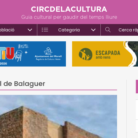
CIRCDELACULTURA
Guia cultural per gaudir del temps lliure
oblació
Categoria
Cerca rà
ll de Balaguer