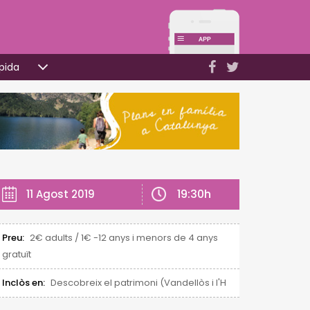
pida
19:30h
11 Agost 2019
Preu:
2€ adults / 1€ -12 anys i menors de 4 anys
gratuït
Inclòs en:
Descobreix el patrimoni (Vandellòs i l'Hospitalet de l'Infan