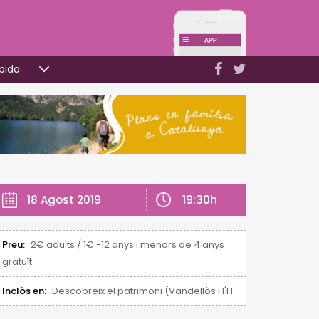
pida
19:30h
18 Agost 2019
Preu:
2€ adults / 1€ -12 anys i menors de 4 anys
gratuït
Inclòs en:
Descobreix el patrimoni (Vandellòs i l'Hospitalet de l'Infan