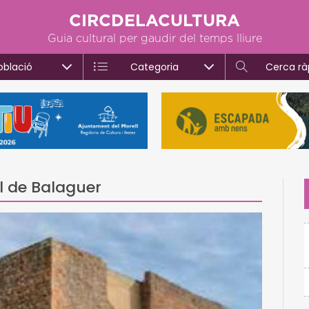
CIRCDELACULTURA
Guia cultural per gaudir del temps lliure
oblació
Categoria
Cerca rà
ll de Balaguer