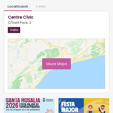
Localització
+ Info
Centre Cívic
C/Sant Pere, 2
Valls
Veure Mapa
Ampliar Mapa