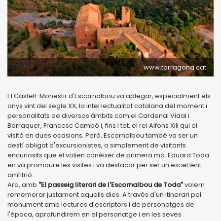
www.tarragona.cat
El Castell-Monestir d'Escornalbou va aplegar, especialment els
anys vint del segle XX, la intel·lectualitat catalana del moment i
personalitats de diversos àmbits com el Cardenal Vidal i
Barraquer, Francesc Cambó i, fins i tot, el rei Alfons XIII qui el
visità en dues ocasions. Però, Escornalbou també va ser un
destí obligat d'excursionistes, o simplement de visitants
encuriosits que el volien conèixer de primera mà. Eduard Toda
en va promoure les visites i va destacar per ser un excel·lent
amfitrió.
Ara, amb
"El passeig literari de l'Escornalbou de Toda"
volem
rememorar justament aquells dies. A través d'un itinerari pel
monument amb lectures d'escriptors i de personatges de
l'època, aprofundirem en el personatge i en les seves