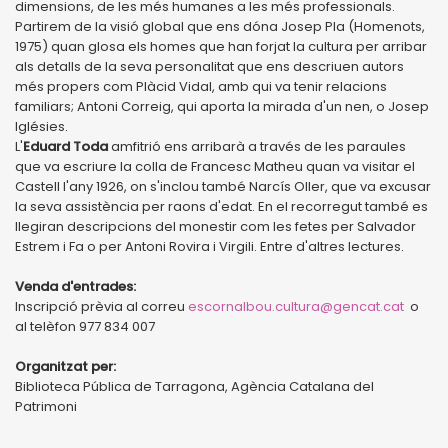
dimensions, de les més humanes a les més professionals.
Partirem de la visió global que ens dóna Josep Pla (Homenots,
1975) quan glosa els homes que han forjat la cultura per arribar
als detalls de la seva personalitat que ens descriuen autors
més propers com Plàcid Vidal, amb qui va tenir relacions
familiars; Antoni Correig, qui aporta la mirada d'un nen, o Josep
Iglésies.
L'
Eduard Toda
amfitrió ens arribarà a través de les paraules
que va escriure la colla de Francesc Matheu quan va visitar el
Castell l'any 1926, on s'inclou també Narcís Oller, que va excusar
la seva assistència per raons d'edat. En el recorregut també es
llegiran descripcions del monestir com les fetes per Salvador
Estrem i Fa o per Antoni Rovira i Virgili. Entre d'altres lectures.
Venda d'entrades:
Inscripció prèvia al correu
escornalbou.cultura@gencat.cat
o
al telèfon 977 834 007
Organitzat per:
Biblioteca Pública de Tarragona, Agència Catalana del
Patrimoni