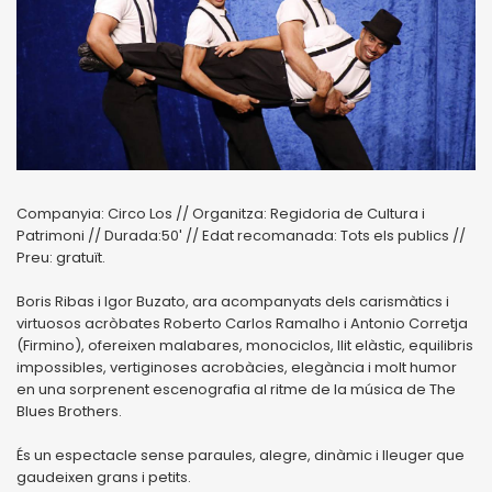
Companyia: Circo Los // Organitza: Regidoria de Cultura i
Patrimoni // Durada:50′ // Edat recomanada: Tots els publics //
Preu: gratuït.
Boris Ribas i Igor Buzato, ara acompanyats dels carismàtics i
virtuosos acròbates Roberto Carlos Ramalho i Antonio Corretja
(Firmino), ofereixen malabares, monociclos, llit elàstic, equilibris
impossibles, vertiginoses acrobàcies, elegància i molt humor
en una sorprenent escenografia al ritme de la música de The
Blues Brothers.
És un espectacle sense paraules, alegre, dinàmic i lleuger que
gaudeixen grans i petits.