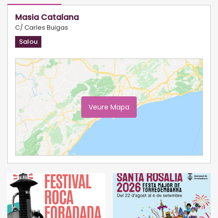
Masia Catalana
C/ Carles Buïgas
Salou
Veure Mapa
Ampliar Mapa