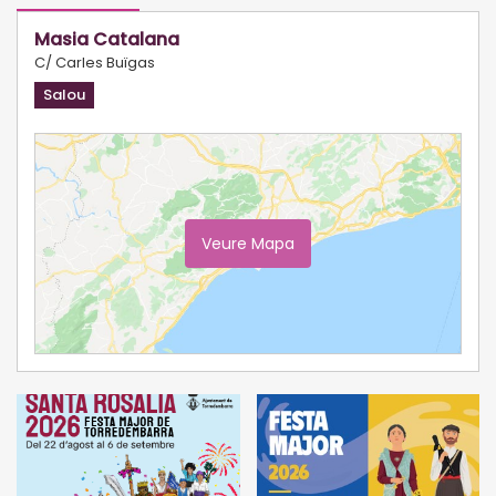
Masia Catalana
C/ Carles Buïgas
Salou
Veure Mapa
Ampliar Mapa