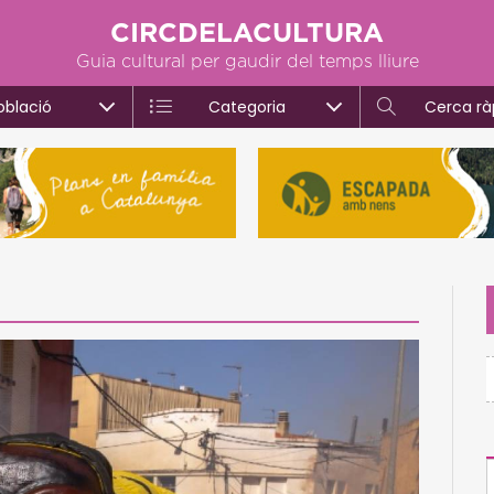
CIRCDELACULTURA
Guia cultural per gaudir del temps lliure
oblació
Categoria
Cerca rà