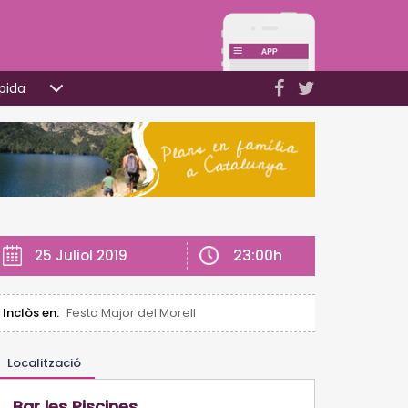
pida
23:00h
25 Juliol 2019
Inclòs en:
Festa Major del Morell
Localització
Bar les Piscines