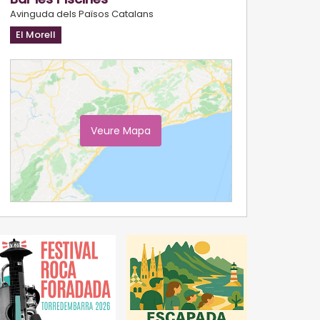
Avinguda dels Països Catalans
El Morell
Veure Mapa
Ampliar Mapa