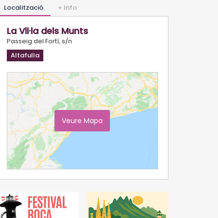
Localització
+ Info
La Vil·la dels Munts
Passeig del Fortí, s/n
Altafulla
Veure Mapa
Ampliar Mapa