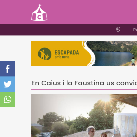
P
En Caius i la Faustina us convid