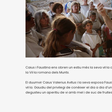
Caius i Faustina ens obren un estiu més la seva vil·la
la Vil·la romana dels Munts.
El duumvir Caius Valerius Avitus i la seva esposa Fau
vil·la. Gaudiu del privilegi de conèixer el dia a dia
degusteu un aperitiu de vi amb mel i de suc de fruites