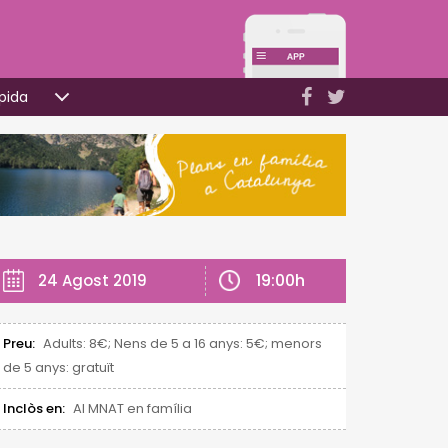
pida
19:00h
24 Agost 2019
Preu:
Adults: 8€; Nens de 5 a 16 anys: 5€; menors
de 5 anys: gratuït
Inclòs en:
Al MNAT en família