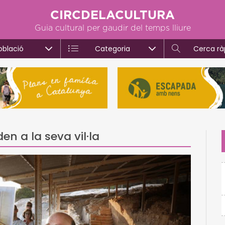
CIRCDELACULTURA
Guia cultural per gaudir del temps lliure
oblació
Categoria
Cerca rà
en a la seva vil·la