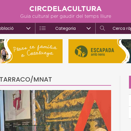
CIRCDELACULTURA
Guia cultural per gaudir del temps lliure
oblació
Categoria
Cerca rà
ió TARRACO/MNAT