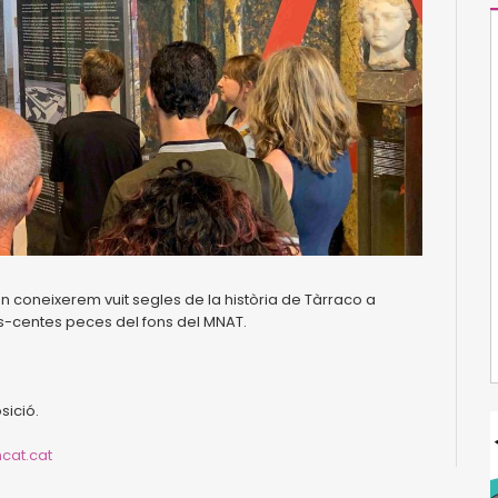
n coneixerem vuit segles de la història de Tàrraco a
s-centes peces del fons del MNAT.
sició.
at.cat