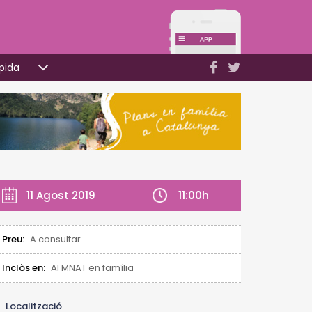
pida
11:00h
11 Agost 2019
Preu:
A consultar
Inclòs en:
Al MNAT en família
Localització