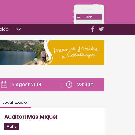
pida
23:30h
6 Agost 2019
Localització
Auditori Mas Miquel
Valls