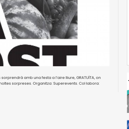
orprendrà amb una festa a l’aire lliure, GRATUÏTA, on
moltes sorpreses. Organitza: Superevents. Col·labora: