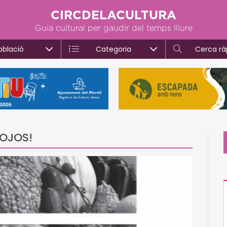
CIRCDELACULTURA
Guia cultural per gaudir del temps lliure
oblació
Categoria
Cerca rà
BOJOS!