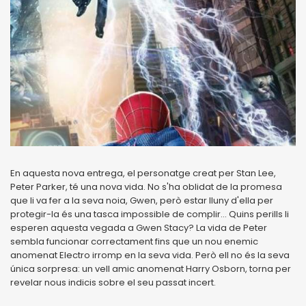
En aquesta nova entrega, el personatge creat per Stan Lee,
Peter Parker, té una nova vida. No s'ha oblidat de la promesa
que li va fer a la seva noia, Gwen, però estar lluny d'ella per
protegir-la és una tasca impossible de complir... Quins perills li
esperen aquesta vegada a Gwen Stacy? La vida de Peter
sembla funcionar correctament fins que un nou enemic
anomenat Electro irromp en la seva vida. Però ell no és la seva
única sorpresa: un vell amic anomenat Harry Osborn, torna per
revelar nous indicis sobre el seu passat incert.