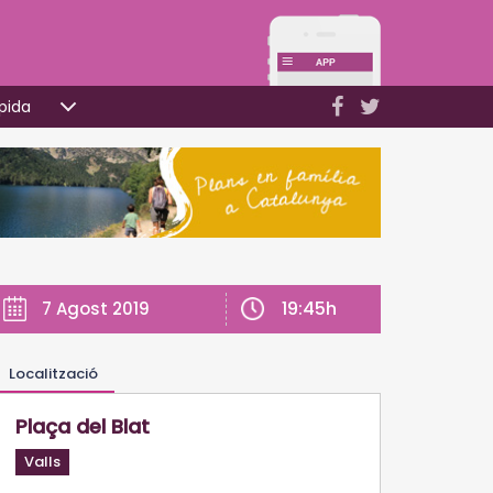
pida
19:45h
7 Agost 2019
Localització
Plaça del Blat
Valls