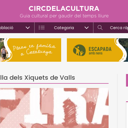
CIRCDELACULTURA
Guia cultural per gaudir del temps lliure
oblació
Categoria
Cerca rà
lla dels Xiquets de Valls